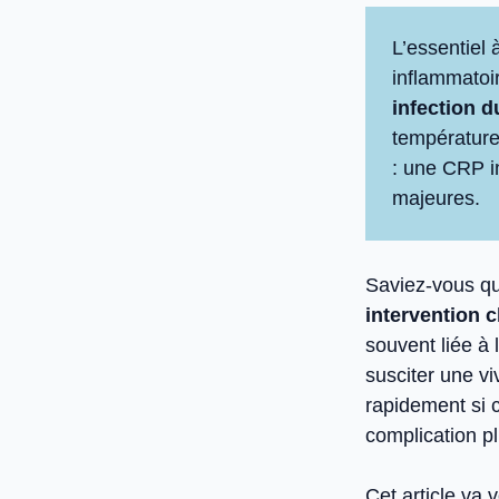
L’essentiel 
inflammatoi
infection d
température
: une CRP i
majeures.
Saviez-vous q
intervention c
souvent liée à 
susciter une v
rapidement si 
complication pl
Cet article va 