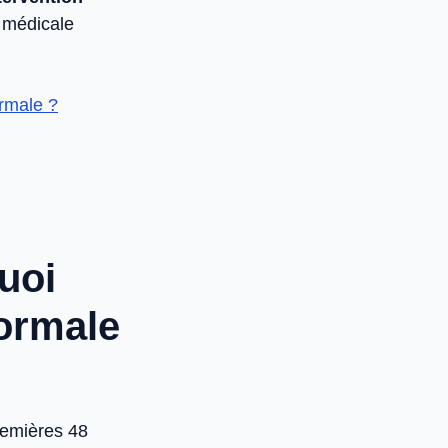
 médicale
ormale ?
uoi
normale
remières 48