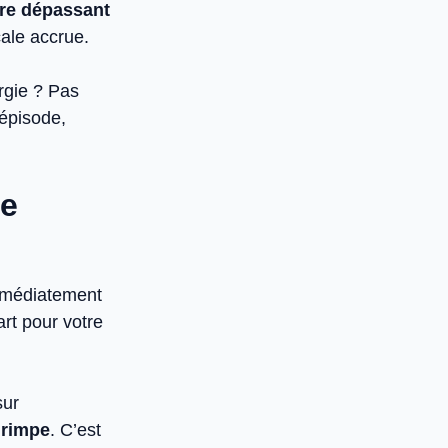
re dépassant
ale accrue.
urgie ? Pas
 épisode,
se
immédiatement
art pour votre
sur
grimpe
. C’est