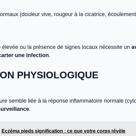
maux (douleur vive, rougeur à la cicatrice, écoulement
 élevée ou la présence de signes locaux nécessite un
a
arter une infection
.
ION PHYSIOLOGIQUE
ure semble liée à la réponse inflammatoire normale (cyto
surveillance
.
Eczéma pieds signification : ce que votre corps révèle