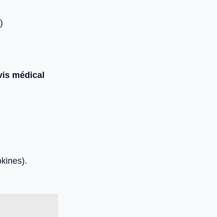
)
vis médical
kines).