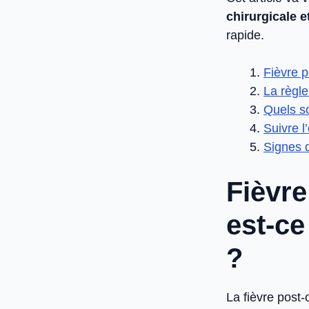
chirurgicale e
rapide.
Fièvre p
La règle
Quels so
Suivre l
Signes d
Fièvre
est-ce
?
La fièvre post-