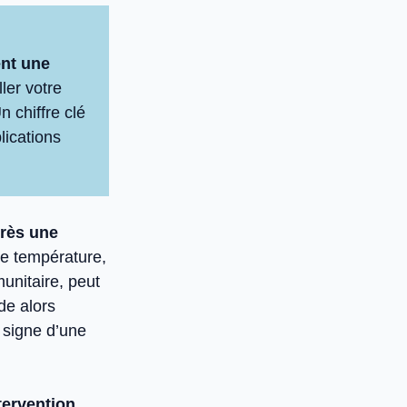
ent une
ller votre
Un chiffre clé
lications
près une
de température,
munitaire, peut
de alors
 signe d’une
tervention