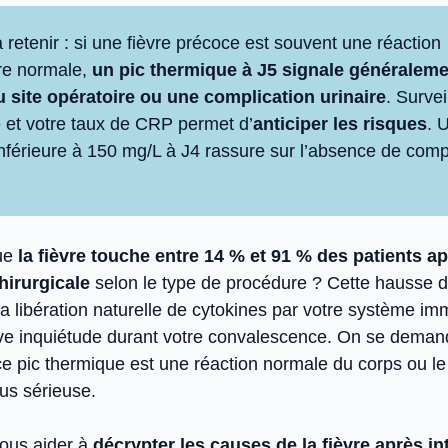
à retenir : si une fièvre précoce est souvent une réaction
re normale,
un pic thermique à J5 signale généralem
u site opératoire ou une complication urinaire
. Survei
 et votre taux de CRP permet d’
anticiper les risques
. 
nférieure à 150 mg/L à J4 rassure sur l’absence de comp
ue
la fièvre touche entre 14 % et 91 % des patients a
hirurgicale
selon le type de procédure ? Cette hausse 
la libération naturelle de cytokines par votre système im
ive inquiétude durant votre convalescence. On se deman
ce pic thermique est une réaction normale du corps ou le
us sérieuse.
vous aider à
décrypter les causes de la fièvre après in