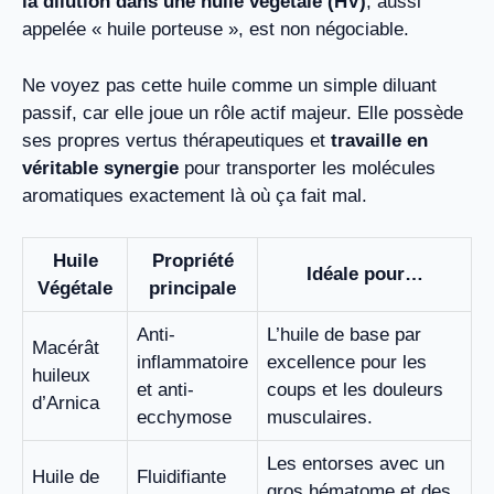
la dilution dans une huile végétale (HV)
, aussi
appelée « huile porteuse », est non négociable.
Ne voyez pas cette huile comme un simple diluant
passif, car elle joue un rôle actif majeur. Elle possède
ses propres vertus thérapeutiques et
travaille en
véritable synergie
pour transporter les molécules
aromatiques exactement là où ça fait mal.
Huile
Propriété
Idéale pour…
Végétale
principale
Anti-
L’huile de base par
Macérât
inflammatoire
excellence pour les
huileux
et anti-
coups et les douleurs
d’Arnica
ecchymose
musculaires.
Les entorses avec un
Huile de
Fluidifiante
gros hématome et des