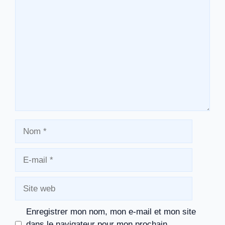
Commentaire
Nom
E-
mail
Site
web
Enregistrer mon nom, mon e-mail et mon site
dans le navigateur pour mon prochain