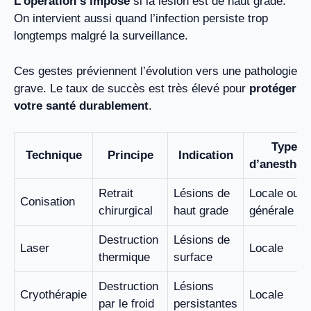
L’opération s’impose
si la lésion est de haut grade.
On intervient aussi quand l’infection persiste trop
longtemps malgré la surveillance.
Ces gestes préviennent l’évolution vers une pathologie
grave. Le taux de succès est très élevé pour
protéger
votre santé durablement
.
Type
Technique
Principe
Indication
d’anesthés
Retrait
Lésions de
Locale ou
Conisation
chirurgical
haut grade
générale
Destruction
Lésions de
Laser
Locale
thermique
surface
Destruction
Lésions
Cryothérapie
Locale
par le froid
persistantes