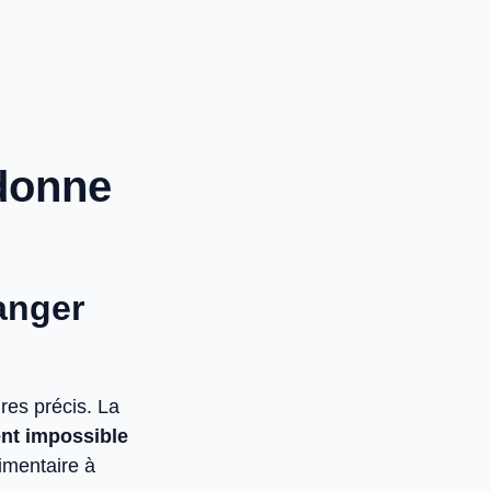
 donne
anger
res précis. La
nt impossible
imentaire à