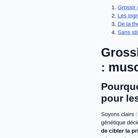
Grossir 
Les ingr
De la th
Sans sti
Grossi
: musc
Pourquo
pour le
Soyons clairs :
génétique décid
de cibler la p