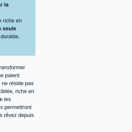
r la
e riche en
la
seule
 durable,
transformer
ne paient
e ne réside pas
iblée, riche en
e les
ous permettront
s rêvez depuis