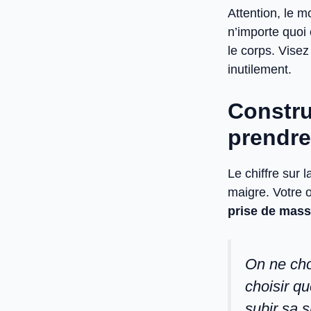
Attention, le m
n’importe quoi 
le corps. Vise
inutilement.
Constru
prendre
Le chiffre sur 
maigre. Votre o
prise de mass
On ne cho
choisir qu
subir sa s