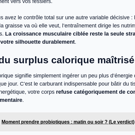
ent vers vos fessiers.
s avez le contrôle total sur une autre variable décisive : 
la graisse va où elle veut, l’entraînement dirige les nutri
es.
La croissance musculaire ciblée reste la seule stra
 votre silhouette durablement
.
 du surplus calorique maîtrisé
orique signifie simplement ingérer un peu plus d’énergie
e jour. C’est le carburant indispensable pour bâtir du t
nergétique, votre corps
refuse catégoriquement de con
mentaire
.
Moment prendre probiotiques : matin ou soir ? (Le verdict)