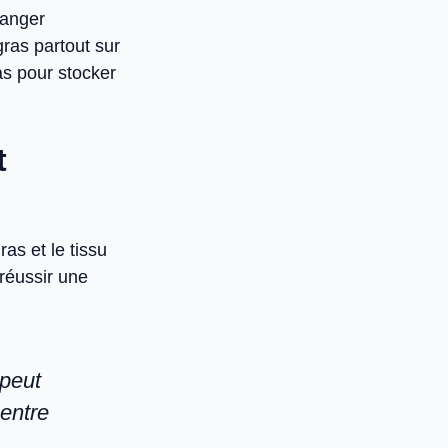
Manger
gras partout sur
as pour stocker
t
as et le tissu
 réussir une
 peut
 entre