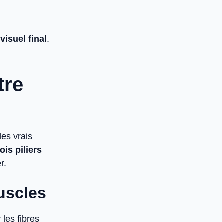
visuel final
.
tre
les vrais
rois piliers
r.
uscles
les fibres