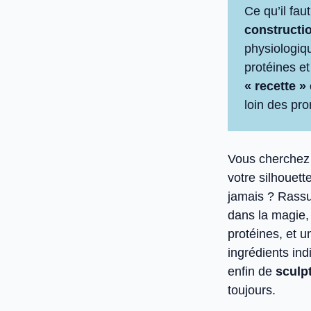
Ce qu’il faut
constructi
physiologiqu
protéines e
« recette »
loin des pro
Vous cherchez 
votre silhouett
jamais ? Rassu
dans la magie,
protéines, et 
ingrédients indi
enfin de
sculpt
toujours.