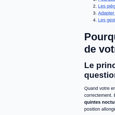
Les pièg
Adapter 
Les gest
Pourqu
de vot
Le prin
questio
Quand votre en
correctement. 
quintes noctu
position allong