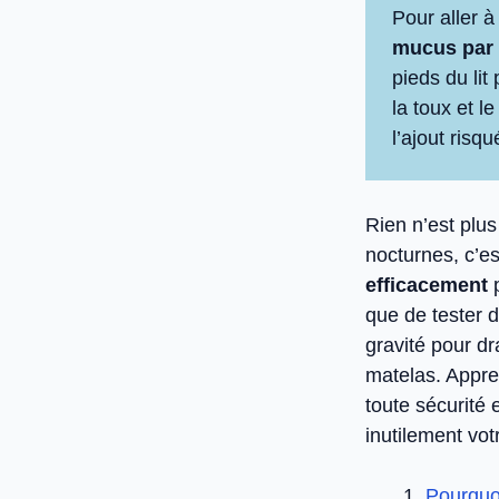
Pour aller à 
mucus par 
pieds du lit
la toux et l
l’ajout risqu
Rien n’est plus
nocturnes, c’
efficacement
p
que de tester 
gravité pour dr
matelas. Appre
toute sécurité 
inutilement vot
Pourquoi