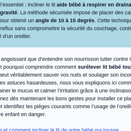
l’essentiel : incliner le lit
aide bébé à respirer en draina
gravité
. La méthode sécurisée impose de placer des ca
 pour obtenir un
angle de 10 à 15 degrés
. Cette techniq
e reflux sans compromettre la sécurité du couchage, cont
é d’un oreiller.
 angoissant que d’entendre son nourrisson lutter contre 
est pourquoi comprendre comment
surélever lit bébé to
eut véritablement sauver vos nuits et soulager son incon
des astuces hasardeuses, nous vous expliquons ici comme
ainer le mucus et calmer l’irritation grâce à une inclinais
nez dès maintenant les bons gestes pour installer ce pla
et identifiez les pièges courants comme l’usage de l’oreil
re enfant en danger.
 et comment incliner le lit de votre bébé qui tousse