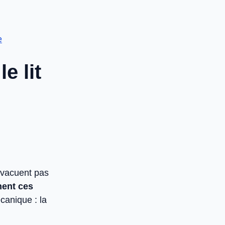
e
e lit
’évacuent pas
hent ces
canique : la