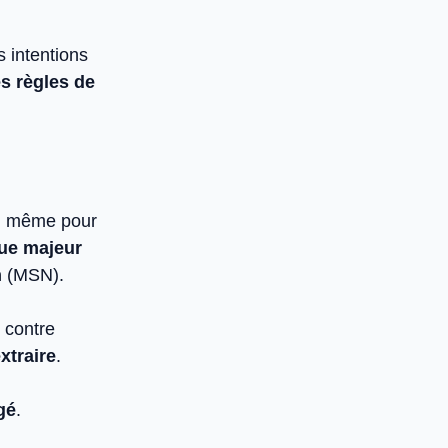
 intentions
es règles de
on, même pour
que majeur
n
(MSN).
 contre
xtraire
.
gé
.