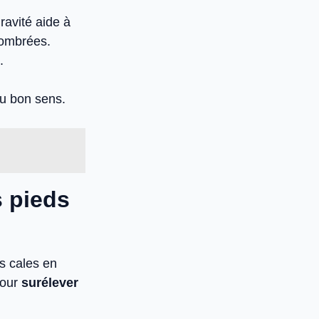
ravité aide à
ncombrées.
.
du bon sens.
s pieds
s cales en
pour
surélever