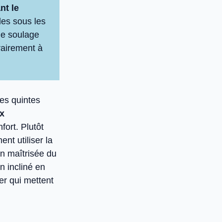
nt le
les sous les
ue soulage
rairement à
les quintes
ux
fort. Plutôt
nt utiliser la
on maîtrisée du
n incliné en
ler qui mettent