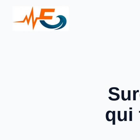
Aller
au
contenu
Sur
qui