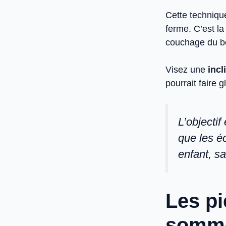
Cette technique
ferme. C’est l
couchage du b
Visez une
incl
pourrait faire g
L’objectif
que les é
enfant, s
Les pi
somme