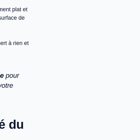
ment plat et
 surface de
ert à rien et
ge
pour
votre
té du