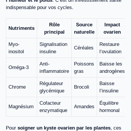
l’humeur et le poids
. C’est un investissement santé
indispensable pour vos cycles.
Rôle
Source
Impact
Nutriments
principal
naturelle
ovarien
Myo-
Signalisation
Restaure
Céréales
inositol
insuline
l’ovulation
Anti-
Poissons
Baisse les
Oméga-3
inflammatoire
gras
androgènes
Régulateur
Baisse
Chrome
Brocoli
glycémique
l’insuline
Cofacteur
Équilibre
Magnésium
Amandes
enzymatique
hormonal
Pour
soigner un kyste ovarien par les plantes
, ces